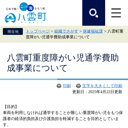
ペ
メ
ー
ニ
ジ
ュ
の
ー
先
を
頭
飛
トップページ
>
組織でさがす
>
保健福祉課
>
八雲町重
で
ば
度障がい児通学費助成事業について
す。
し
て
本
本
文
八雲町重度障がい児通学費助
文
へ
成事業について
印刷
文字を大きくして印刷
更新日：2025年4月22日更新
【目的】
車両を利用しなければ通学することが難しい重度障がい児をもつ保
護者の経済的負担及び介護負担を軽減することを目的としていま
す。