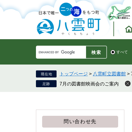
ペ
メ
ー
ニ
ジ
ュ
の
ー
先
を
頭
飛
で
ば
す。
し
Google
て
検
すべて
カ
索
本
ス
対
文
タ
象
へ
ム
トップページ
>
八雲町立図書館
>
検
7月の図書館映画会のご案内
索
問い合わせ先