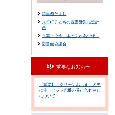
図書館だより
八雲町子どもの読書活動推進計
画
八雲・今金「本のふれあい便」
図書館協議会
重要なお知らせ
【重要】「クリーンおしま」火災
に伴うペット死骸の受け入れ中止
について