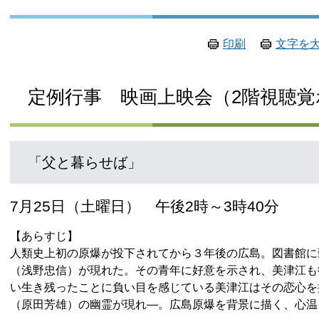
印刷
文字を
定例行事 映画上映会（2階視聴
「父と暮らせば」
7月25日（土曜日） 午後2時～3時40分
【あらすじ】
人類史上初の原爆が投下されてから３年後の広島。図書館に
（浅野忠信）が現れた。その青年に好意を示され、美津江も
い生き残ったことに負い目を感じている美津江はその恋心を
（原田芳雄）の幽霊が現れ―。広島原爆を背景に描く、心温