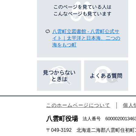
こ
の
ペ
ー
八雲町立図書館 - 八雲町公式サ
ジ
イト｜太平洋と日本海、二つの
を
海をもつ町
見
て
い
る
人
は
こ
ん
な
このホームページについて
個人
ペ
八雲町役場
法人番号 600002001346
ー
ジ
〒049-3192 北海道二海郡八雲町住初町1
も