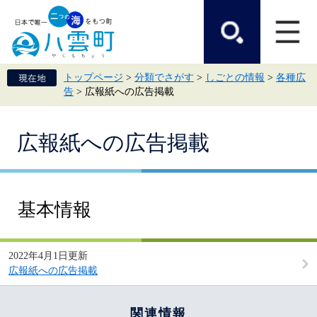
ペ
メ
ー
ニ
ジ
ュ
の
ー
先
を
頭
飛
トップページ
>
分類でさがす
>
しごとの情報
>
各種広
で
ば
告
>
広報紙への広告掲載
す。
し
て
本
本
文
広報紙への広告掲載
文
へ
基本情報
2022年4月1日更新
広報紙への広告掲載
関連情報